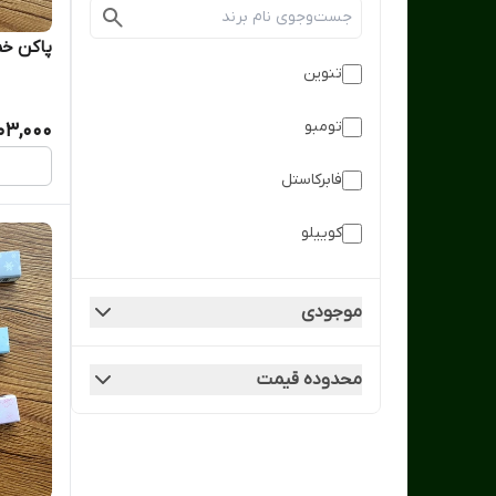
پاکن خم
تنوین
تومبو
03,000
فابرکاستل
کوییلو
موجودی
محدوده قیمت