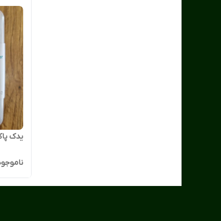
یدک پاک
ناموجود