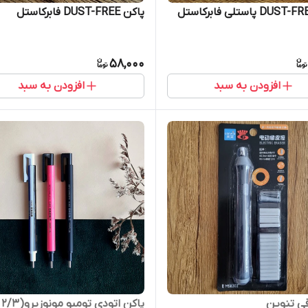
پاکن DUST-FREE فابرکاستل
58,000
افزودن به سبد
افزودن به سبد
قی تنوین
پاکن اتودی تومبو مونوزیرو(۲/۳ میل)