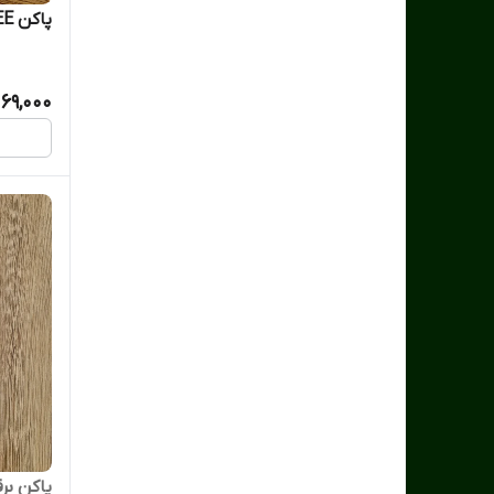
پاکن DUST-FREE پاستلی فابرکاستل
69,000
پاکن بر