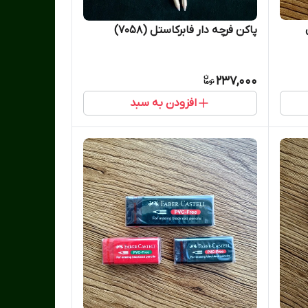
پاکن فرچه دار فابرکاستل (7058)
237,000
افزودن به سبد