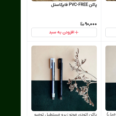
پاکن PVC-FREE فابرکاستل
90,000
افزودن به سبد
پاکن اتودی مونو زیرو مستطیل تومبو