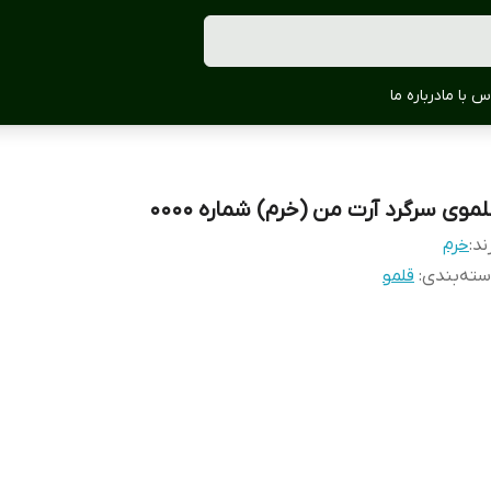
س با ما
درباره ما
لموی سرگرد آرت من (خرم) شماره 0000
ند:
خرم
ته‌بندی
:
قلمو