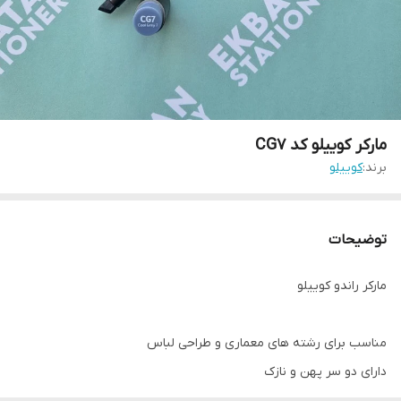
مارکر کوییلو کد CG7
برند:
کوییلو
توضیحات
مارکر راندو کوییلو
مناسب برای رشته های معماری و طراحی لباس
دارای دو سر پهن و نازک
کیفیت بالا