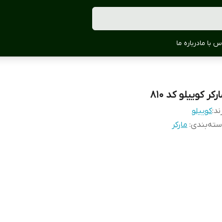
س با ما
درباره ما
رکر کوییلو کد 810
ند:
کوییلو
ته‌بندی
:
مارکر