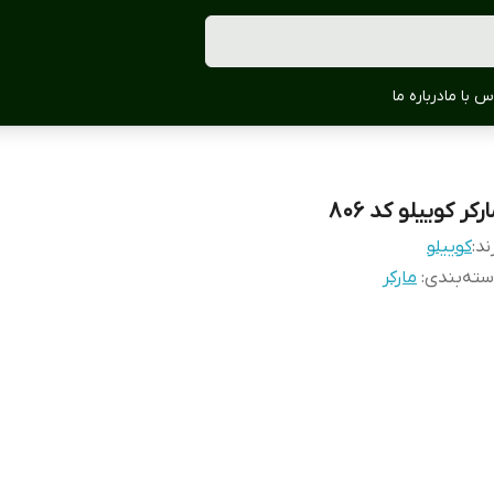
س با ما
درباره ما
رکر کوییلو کد 806
ند:
کوییلو
ته‌بندی
:
مارکر