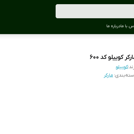
س با ما
درباره ما
رکر کوییلو کد 600
ند:
کوییلو
ته‌بندی
:
مارکر