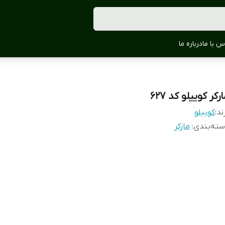
س با ما
درباره ما
رکر کوییلو کد 627
ند:
کوییلو
ته‌بندی
:
مارکر