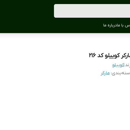
س با ما
درباره ما
رکر کوییلو کد 216
ند:
کوییلو
ته‌بندی
:
مارکر