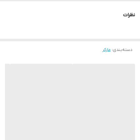
طیف 163 رنگ
نظرات
دسته‌بندی
:
مارکر