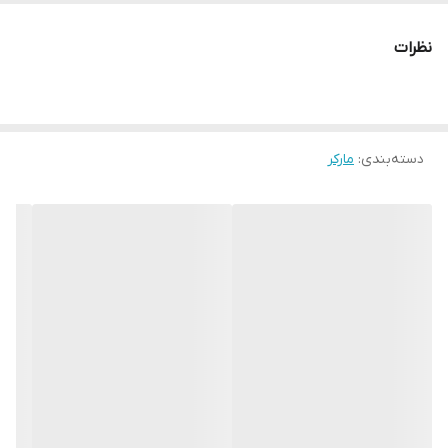
طیف 163 رنگ
نظرات
دسته‌بندی
:
مارکر