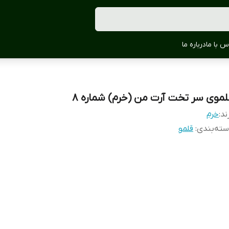
س با ما
درباره ما
لموی سر تخت آرت من (خرم) شماره 8
ند:
خرم
ته‌بندی
:
قلمو