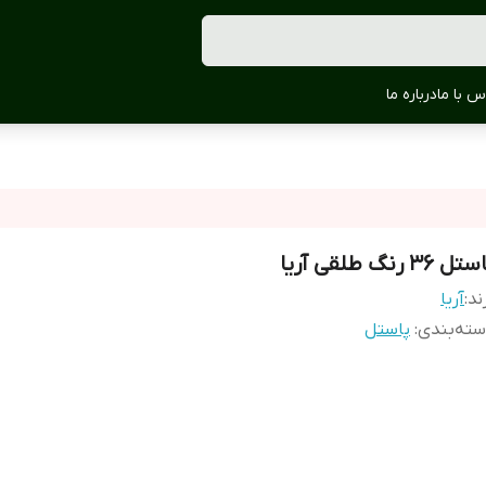
س با ما
درباره ما
ل 36 رنگ طلقی آریا
ند:
آریا
ته‌بندی
:
پاستل