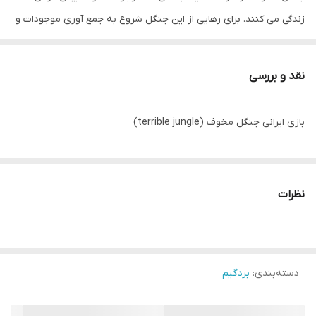
زندگی می کنند. برای رهایی از این جنگل شروع به جمع آوری موجودات و
حیوانات، نشان ها و طلسم ها کنید و از قدرت موجودات فراطبیعی برای
رهایی خود استفاده کنید. این بازی تلفیقی از شانس، استراتژی و
نقد و بررسی
خرابکاری است.
گروه سنی :بزرگسال ترجیحا بالای 14 سال،
بازی ایرانی جنگل مخوف (terrible jungle)
تعداد 2 تا 6 نفر
مدت زمان: 15 دقیقه
نظرات
محتویات بازی فکری جنگل مخوف :
84 کارت بازی
دفترچه راهنمای بازی
2 عدد کارت راهنما
دسته‌بندی
:
بردگیم