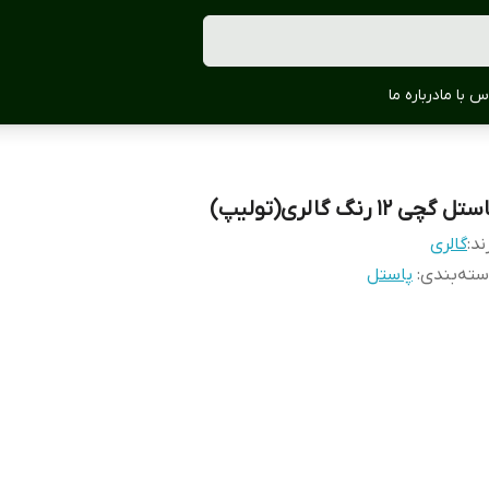
س با ما
درباره ما
تل گچی 12 رنگ گالری(تولیپ)
ند:
گالری
ته‌بندی
:
پاستل