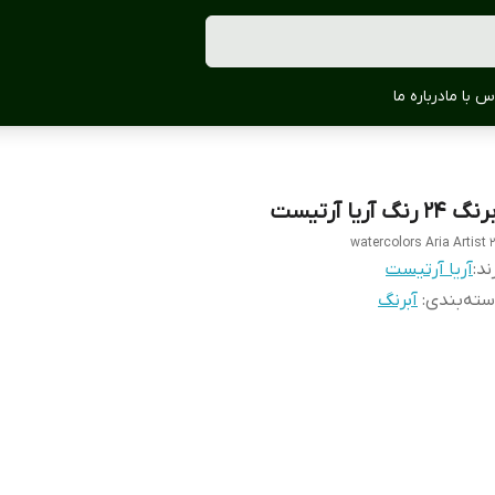
س با ما
درباره ما
گ 24 رنگ آریا آرتیست
24 waterco
ند:
آریا آرتیست
ته‌بندی
:
آبرنگ