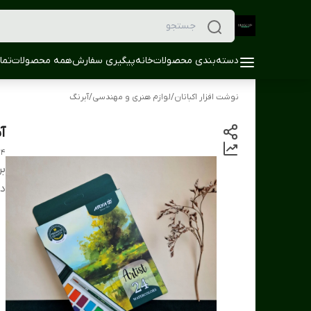
دسته‌بندی محصولات
خانه
پیگیری سفارش
همه محصولات
تما
نوشت افزار اکباتان
/
لوازم هنری و مهندسی
/
آبرنگ
آبرن
lors Aria Artist
بر
دس