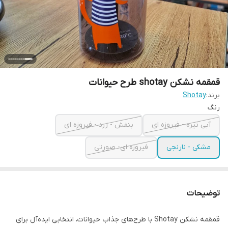
قمقمه نشکن shotay طرح حیوانات
برند:
Shotay
رنگ
آبی تیره - فیروزه ای
بنفش - زرد - فیروزه ای
مشکی - نارنجی
فیروزه ای- صورتی
توضیحات
قمقمه نشکن Shotay با طرح‌های جذاب حیوانات، انتخابی ایده‌آل برای