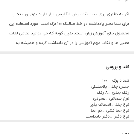
اگر به دفتری برای ثبت نکات زبان انگلیسی نیاز دارید بهترین انتخاب
برای شما دفتر یادداشت دو خط متالیک 100 برگ است. مورد استفاده این
محصول برای آموزش زبان است. بدین گونه که می توانید تمامی لغات،
معنی ها و نکات مهم آموزشی را در آن یادداشت کرده و همیشه به
همراه داشته باشید تا برای یادگیری و یادآوری هرچه بهتر مثمرثمر باشد.
همچنین اگر شما به زبان های خارجه علاقه زیادی دارید و همواره در حال
نقد و بررسی
یادگیری اصطلاحات به زبانی دیگر هستید، از میان لوازم التحریر پاپکو
تعداد برگ _ 100
بهترین انتخاب این دفتر یادداشت است و به نوعی دفتر یادداشت زبان
جنس جلد _ پلاستیکی
به حساب می آید.
رنگ بندی _ 8 رنگ
فرم صحافی _ عمودی
دفتر یادداشت دو خط متالیک پاپکو در ابعاد 12.3 × 18 سانتی متر، جلد
نوع جلد _ انعطاف پذیر
متالیک و 8 رنگ متنوع تولید و عرضه می گردد، همچنین این دفتر 100
نوع خط کشی _ دو خط
نوع دفتر _ دفتر یادداشت
برگ بوده و در صفحات ابتدایی آن شامل تقویم در یک نگاه سال جاری و
نوع صحافی _ سیمی
طرح _ ساده
بعد، جدول برنامه ریزی هفتگی و ثبت اطلاعات تماس است.