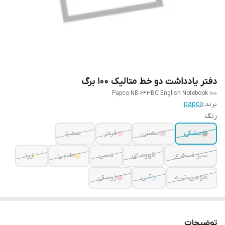
دفتر یادداشت دو خط متالیک 100 برگ
Papco NB-643BC English Notebook 100
برند:
papco
رنگ
مشکی
بنفش
قرمز
سفید
سبز فسفری
قهوه ای
مسی
طلایی
زرد
طوسی تیره
آبی
زرشکی
توضیحات